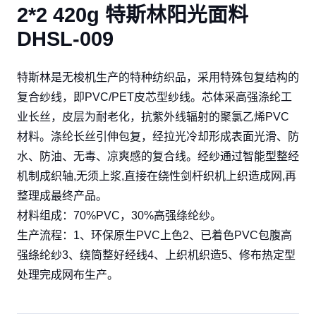
2*2 420g 特斯林阳光面料
DHSL-009
特斯林是无梭机生产的特种纺织品，采用特殊包复结构的
复合纱线，即PVC/PET皮芯型纱线。芯体采高强涤纶工
业长丝，皮层为耐老化，抗紫外线辐射的聚氯乙烯PVC
材料。涤纶长丝引伸包复，经拉光冷却形成表面光滑、防
水、防油、无毒、凉爽感的复合线。经纱通过智能型整经
机制成织轴,无须上浆,直接在绕性剑杆织机上织造成网,再
整理成最终产品。
材料组成：70%PVC，30%高强绦纶纱。
生产流程：1、环保原生PVC上色2、已着色PVC包腹高
强绦纶纱3、绕筒整好经线4、上织机织造5、修布热定型
处理完成网布生产。