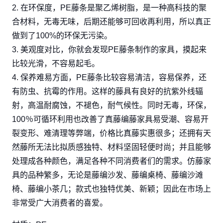
2. 在环保度，PE藤条是聚乙烯树脂，是一种高科技的聚
合材料，无毒无味，后期还能够可回收再利用，所以真正
做到了100%的环保无污染。
3. 美观度对比，你就会发现PE藤条制作的家具，摸起来
比较光滑，不容易起毛。
4. 保养难易方面，PE藤条比较容易清洁，容易保养，还
有防虫、抗霉的作用。这样的藤具有良好的抗紫外线辐
射，高温耐腐蚀，不褪色，耐气候性。同时无毒，环保，
100％可循环利用也改善了真藤编藤家具易受潮、容易开
裂变形、难清理等弊端，价格比真藤实惠很多；还拥有天
然藤所无法比拟质感独特、材料坚固轻便时尚；并且能够
处理成各种颜色，满足各种不同消费者们的需求。仿藤家
具的品种繁多，无论是藤编沙发、藤编桌椅、藤编沙滩
椅、藤编小茶几；款式也独特优美、新颖；因此在市场上
非常受广大消费者的喜爱。