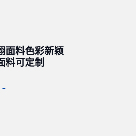
翔面料色彩新颖
面料可定制
e →