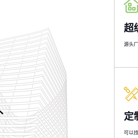
超
源头
外
定
可以